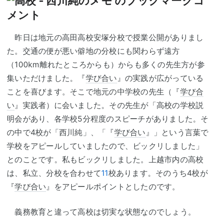
昨日は地元の高田高校安塚分校で授業公開がありまし
た。交通の便が悪い僻地の分校にも関わらず遠方
（100km離れたところからも）からも多くの先生方が参
集いただけました。『
学び合い
』の実践が広がっている
ことを喜びます。そこで地元の中学校の先生（『
学び合
い
』実践者）に会いました。その先生が「高校の学校説
明会があり、各学校5分程度のスピーチがありました。そ
の中で4校が「西川純」、「『
学び合い
』」という言葉で
学校をアピールしていましたので、ビックリしました」
とのことです。私もビックリしました。上越市内の高校
は、私立、分校を合わせて
11
校あります。そのうち4校が
『
学び合い
』をアピールポイントとしたのです。
義務教育と違って高校は切実な状態なのでしょう。